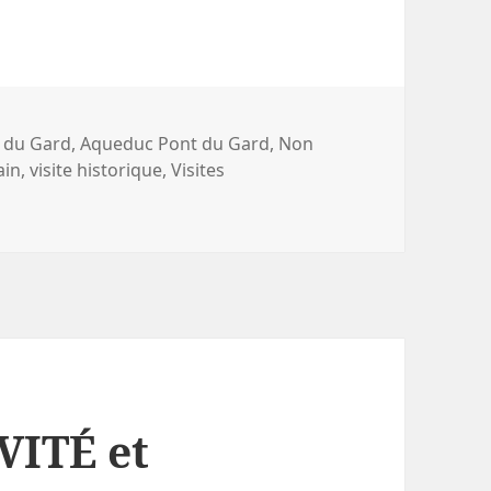
 du Gard
,
Aqueduc Pont du Gard
,
Non
ain
,
visite historique
,
Visites
r Pâques 2022 au Pont du Gard
VITÉ et