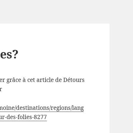
ies?
er grâce à cet article de Détours
r
moine/destinations/regions/lang
ur-des-folies-8277