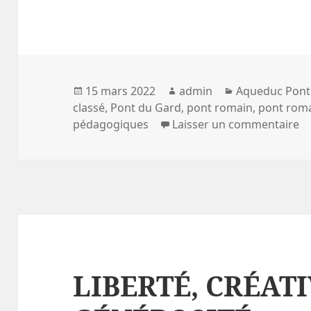
Publié
Auteur
Catégories
15 mars 2022
admin
Aqueduc Pont
le
classé
,
Pont du Gard
,
pont romain
,
pont rom
su
pédagogiques
Laisser un commentaire
LIBERTÉ, CRÉATI