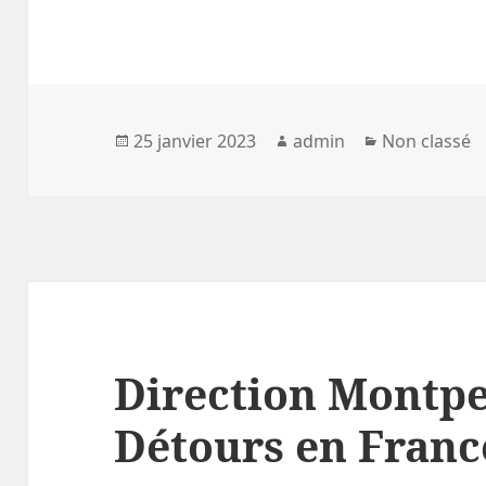
Publié
Auteur
Catégories
25 janvier 2023
admin
Non classé
le
Direction Montpe
Détours en Franc