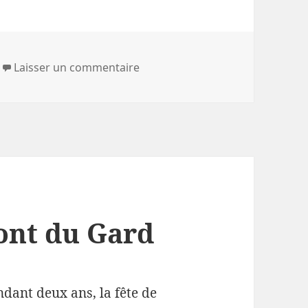
sur Direction Montpellier avec 
Laisser un commentaire
ont du Gard
dant deux ans, la fête de